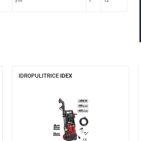
5 m
1
12
IDROPULITRICE
IDEX