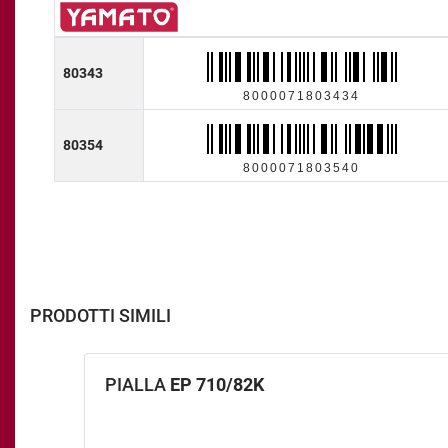
80343
8000071803434
80354
8000071803540
PRODOTTI SIMILI
PIALLA
EP 710/82K